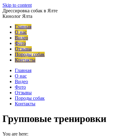
Skip to content
Дрессировка собак в Ялте
Кинолог Ялта
Главная
О нас
Видео
Фото
Отзывы
Породы собак
Контакты
Главная
О нас
Видео
Фото
Отзывы
Породы собак
Контакты
Групповые тренировки
You are here: