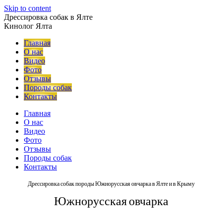
Skip to content
Дрессировка собак в Ялте
Кинолог Ялта
Главная
О нас
Видео
Фото
Отзывы
Породы собак
Контакты
Главная
О нас
Видео
Фото
Отзывы
Породы собак
Контакты
Дрессировка собак породы Южнорусская овчарка в Ялте и в Крыму
Южнорусская овчарка