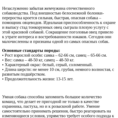
Незаслуженно забытая жемчужина отечественного
собаководства. Под внешностью белоснежной болонки-
переростка кроется сильная, быстрая, опасная собака –
помощник овцеводов. Идеальная приспособленность к охране
и выпасу стад тонкорунных овец сыграла плохую услугу с
этой красивой собакой. Сокращение поголовья овец привело
к утрате интереса и востребованности южаков. Сегодня они
малочисленны и признаны одной из самых опасных собак.
Основные стандарты породы:
• Рост взрослой особи: самка – 62-66 см, самец – 65-66 см.
• Вес: самка – 48-50 кг, самец – 48-50 кг.
• Характерный окрас: белый, серый, соломенный.
• Длина шерсти: не менее 10 см, грубая, немного волнистая, с
развитым подшёрстком.
• Продолжительность жизни: 13-15 лет.
Умная собака способна запомнить большое количество
команд, что делает ее пригодной не только в качестве
охранника, пастуха, но и к розыскной работе. Умение
самостоятельно принимать решения, быстро реагировать на
изменяющиеся условия, упрямство требует особого подхода к