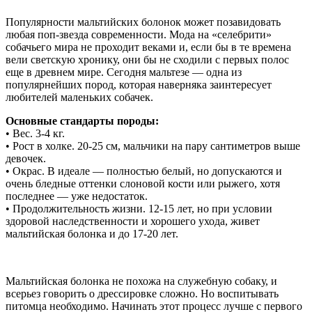
Популярности мальтийских болонок может позавидовать
любая поп-звезда современности. Мода на «селебрити»
собачьего мира не проходит веками и, если бы в те времена
вели светскую хронику, они бы не сходили с первых полос
еще в древнем мире. Сегодня мальтезе — одна из
популярнейших пород, которая наверняка заинтересует
любителей маленьких собачек.
Основные стандарты породы:
• Вес. 3-4 кг.
• Рост в холке. 20-25 см, мальчики на пару сантиметров выше
девочек.
• Окрас. В идеале — полностью белый, но допускаются и
очень бледные оттенки слоновой кости или рыжего, хотя
последнее — уже недостаток.
• Продолжительность жизни. 12-15 лет, но при условии
здоровой наследственности и хорошего ухода, живет
мальтийская болонка и до 17-20 лет.
Мальтийская болонка не похожа на служебную собаку, и
всерьез говорить о дрессировке сложно. Но воспитывать
питомца необходимо. Начинать этот процесс лучше с первого